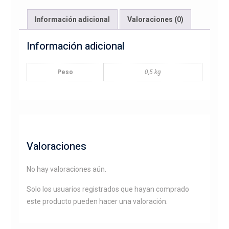
y
liebre
Información adicional
Valoraciones (0)
a
color
Información adicional
cantidad
Peso
0,5 kg
Valoraciones
No hay valoraciones aún.
Solo los usuarios registrados que hayan comprado
este producto pueden hacer una valoración.