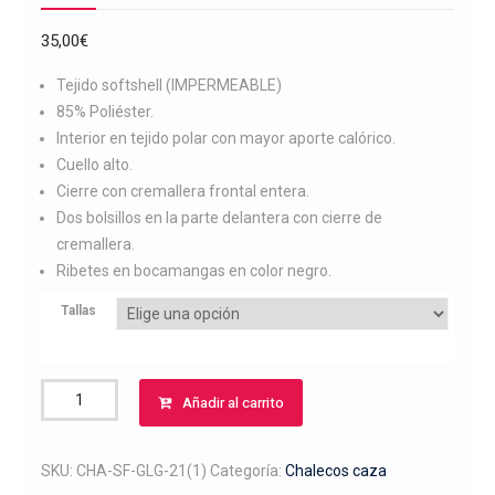
35,00
€
Tejido softshell (IMPERMEABLE)
85% Poliéster.
Interior en tejido polar con mayor aporte calórico.
Cuello alto.
Cierre con cremallera frontal entera.
Dos bolsillos en la parte delantera con cierre de
cremallera.
Ribetes en bocamangas en color negro.
Tallas
Chaleco
Añadir al carrito
softshell
bordado
galgo
SKU:
CHA-SF-GLG-21(1)
Categoría:
Chalecos caza