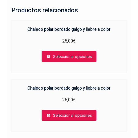
Productos relacionados
Chaleco polar bordado galgo y liebre a color
25,00
€
Este
Seleccionar opciones
producto
tiene
múltiples
variantes.
Chaleco polar bordado galgo y liebre a color
Las
opciones
25,00
€
se
Este
pueden
Seleccionar opciones
producto
elegir
tiene
en
múltiples
la