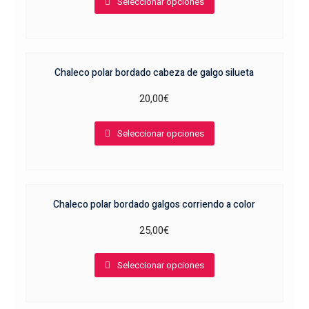
Seleccionar opciones
producto
elegir
tiene
en
múltiples
la
variantes.
página
Chaleco polar bordado cabeza de galgo silueta
Las
de
opciones
producto
20,00
€
se
Este
pueden
Seleccionar opciones
producto
elegir
tiene
en
múltiples
la
variantes.
página
Chaleco polar bordado galgos corriendo a color
Las
de
opciones
producto
25,00
€
se
Este
pueden
Seleccionar opciones
producto
elegir
tiene
en
múltiples
la