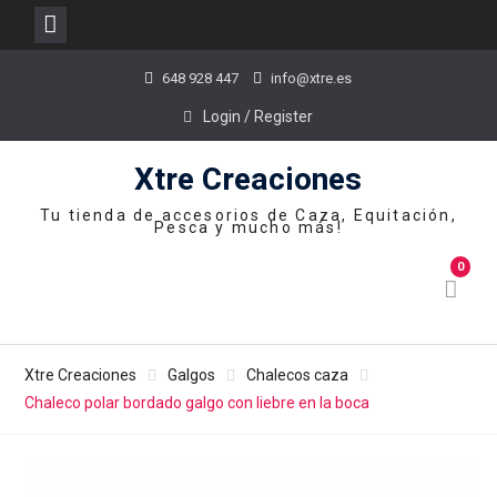
Skip
648 928 447
info@xtre.es
to
content
Login / Register
Xtre Creaciones
Tu tienda de accesorios de Caza, Equitación,
Pesca y mucho más!
0
Xtre Creaciones
Galgos
Chalecos caza
Chaleco polar bordado galgo con liebre en la boca