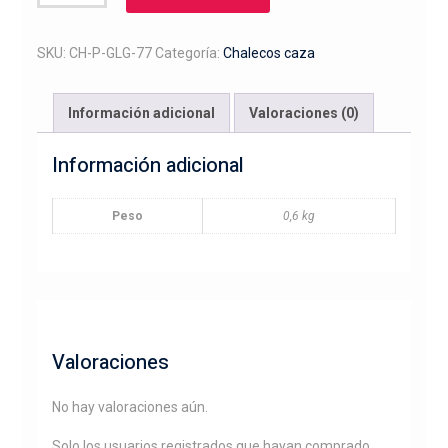
polar
bordado
galgo
SKU:
CH-P-GLG-77
Categoría:
Chalecos caza
con
liebre
Información adicional
Valoraciones (0)
en
la
Información adicional
boca
cantidad
Peso
0,6 kg
Valoraciones
No hay valoraciones aún.
Solo los usuarios registrados que hayan comprado