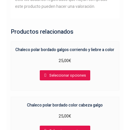
este producto pueden hacer una valoración.
Productos relacionados
Chaleco polar bordado galgos corriendo y liebre a color
25,00
€
Este
Seleccionar opciones
producto
tiene
múltiples
variantes.
Chaleco polar bordado color cabeza galgo
Las
opciones
25,00
€
se
Este
pueden