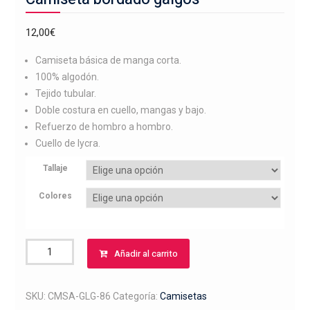
12,00
€
Camiseta básica de manga corta.
100% algodón.
Tejido tubular.
Doble costura en cuello, mangas y bajo.
Refuerzo de hombro a hombro.
Cuello de lycra.
Tallaje
Colores
Camiseta
Añadir al carrito
bordado
galgos
cantidad
SKU:
CMSA-GLG-86
Categoría:
Camisetas