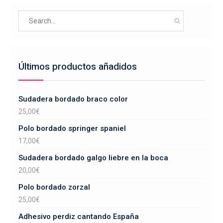
se
Search
pueden
for:
elegir
en
la
Últimos productos añadidos
página
de
producto
Sudadera bordado braco color
25,00
€
Polo bordado springer spaniel
17,00
€
Sudadera bordado galgo liebre en la boca
20,00
€
Polo bordado zorzal
25,00
€
Adhesivo perdiz cantando España