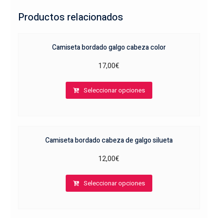
Productos relacionados
Camiseta bordado galgo cabeza color
17,00
€
Este
Seleccionar opciones
producto
tiene
múltiples
variantes.
Camiseta bordado cabeza de galgo silueta
Las
opciones
12,00
€
se
Este
pueden
Seleccionar opciones
producto
elegir
tiene
en
múltiples
la