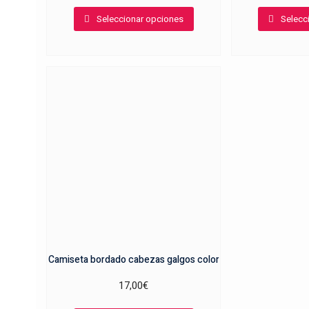
Este
Seleccionar opciones
Selecc
producto
tiene
múltiples
variantes.
Las
opciones
se
pueden
elegir
en
la
página
de
producto
Camiseta bordado cabezas galgos color
17,00
€
Este