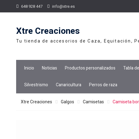
Skip
648 928 447
info@xtre.es
to
content
Xtre Creaciones
Tu tienda de accesorios de Caza, Equitación, 
Inicio
Noticias
Productos personalizados
Tabla d
Silvestrismo
Canaricultura
Perros de raza
Xtre Creaciones
Galgos
Camisetas
Camiseta bor