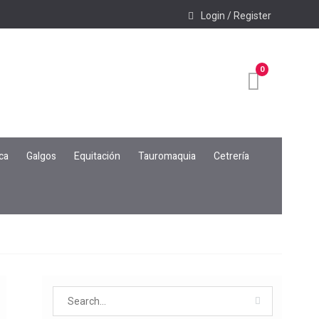
Login / Register
0
ca
Galgos
Equitación
Tauromaquia
Cetrería
Search
for: