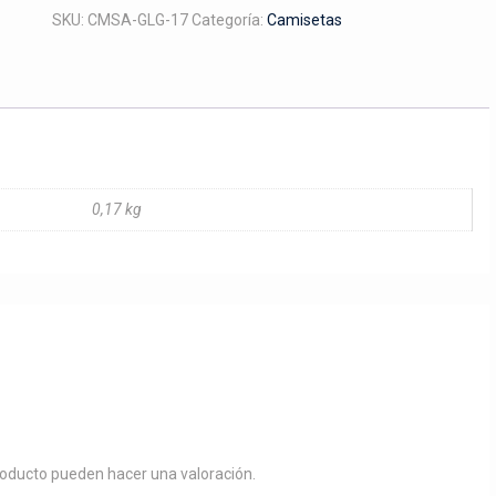
galgo
SKU:
CMSA-GLG-17
Categoría:
Camisetas
a
color
cantidad
0,17 kg
roducto pueden hacer una valoración.