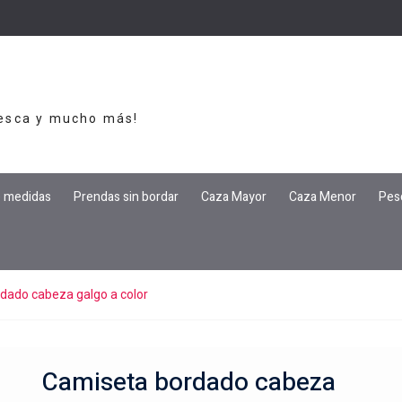
Pesca y mucho más!
e medidas
Prendas sin bordar
Caza Mayor
Caza Menor
Pes
dado cabeza galgo a color
Camiseta bordado cabeza