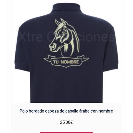
Las
opciones
se
pueden
elegir
en
la
página
de
producto
Polo bordado cabeza de caballo árabe con nombre
25,00
€
Este