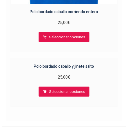
Polo bordado caballo corriendo entero
25,00
€
Este
Seleccionar opciones
producto
tiene
múltiples
variantes.
Polo bordado caballo y jinete salto
Las
opciones
25,00
€
se
Este
pueden
Seleccionar opciones
producto
elegir
tiene
en
múltiples
la
variantes.
página
Las
de