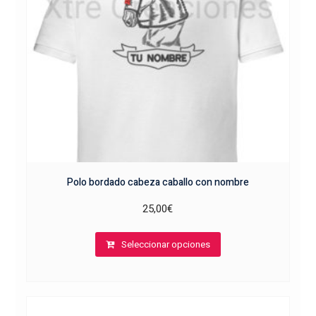
Polo bordado cabeza caballo con nombre
25,00
€
Este
Seleccionar opciones
producto
tiene
múltiples
variantes.