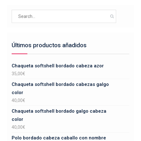
opciones
producto
se
Search
pueden
for:
elegir
en
la
Últimos productos añadidos
página
de
producto
Chaqueta softshell bordado cabeza azor
35,00
€
Chaqueta softshell bordado cabezas galgo
color
40,00
€
Chaqueta softshell bordado galgo cabeza
color
40,00
€
Polo bordado cabeza caballo con nombre