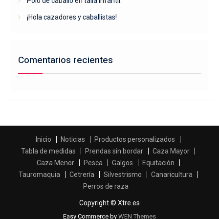
Polo de caballo en talla infantil.
¡Hola cazadores y caballistas!
Comentarios recientes
Inicio
Noticias
Productos personalizados
Tabla de medidas
Prendas sin bordar
Caza Mayor
Caza Menor
Pesca
Galgos
Equitación
Tauromaquia
Cetrería
Silvestrismo
Canaricultura
Perros de raza
Copyright © Xtre.es
Easy Commerce by
WEN Themes