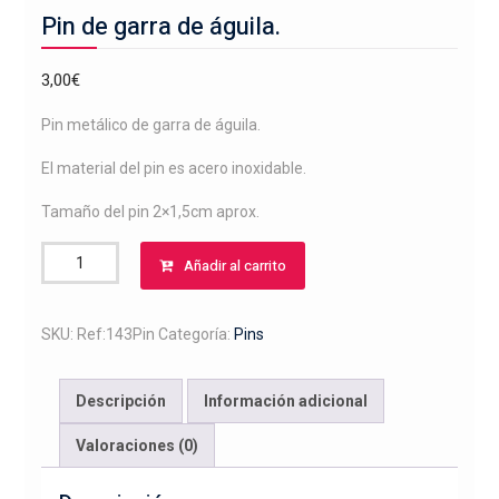
Pin de garra de águila.
3,00
€
Pin metálico de garra de águila.
El material del pin es acero inoxidable.
Tamaño del pin 2×1,5cm aprox.
Pin
Añadir al carrito
de
garra
de
SKU:
Ref:143Pin
Categoría:
Pins
águila.
cantidad
Descripción
Información adicional
Valoraciones (0)