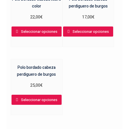
color
perdiguero de burgos
se
se
pueden
pueden
22,00
€
17,00
€
elegir
elegir
Este
Este
en
en
Seleccionar opciones
Seleccionar opciones
producto
product
la
la
tiene
tiene
página
página
múltiples
múltiple
de
de
variantes.
variante
producto
product
Las
Las
Polo bordado cabeza
opciones
opcione
perdiguero de burgos
se
se
pueden
pueden
25,00
€
elegir
elegir
Este
en
en
Seleccionar opciones
producto
la
la
tiene
página
página
múltiples
de
de
variantes.
producto
product