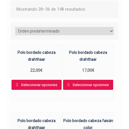
Mostrando 28–36 de 148 resultados
Polo bordado cabeza
Polo bordado cabeza
drahthaar
drahthaar
22,00
€
17,00
€
Este
Este
Seleccionar opciones
Seleccionar opciones
producto
product
tiene
tiene
múltiples
múltiple
variantes.
variante
Las
Las
Polo bordado cabeza
Polo bordado cabeza faisán
opciones
opcione
drahthaar
color
se
se