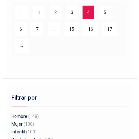
Las
opciones
←
1
2
3
4
5
se
pueden
6
7
…
15
16
17
elegir
en
la
→
página
de
producto
Filtrar por
Hombre
(148)
Mujer
(100)
Infantil
(100)