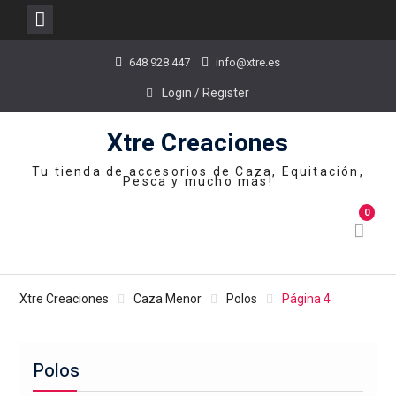
Skip
648 928 447
info@xtre.es
to
content
Login / Register
Xtre Creaciones
Tu tienda de accesorios de Caza, Equitación,
Pesca y mucho más!
0
Xtre Creaciones
Caza Menor
Polos
Página 4
Polos