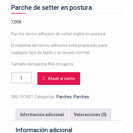
Parche de setter en postura
7,00
€
Parche termo adhesivo de setter inglés en postura
El material del termo adhesivo está preparado para
cualquier tipo de tejido y un lavado normal.
Tamaño del parche 8×6 cm aprox.
Parche
Añadir al carrito
de
setter
en
SKU:
PCH51
Categorías:
Parches
,
Parches
postura
cantidad
Información adicional
Valoraciones (0)
Información adicional