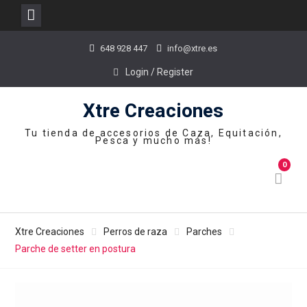
Skip
648 928 447
info@xtre.es
to
content
Login / Register
Xtre Creaciones
Tu tienda de accesorios de Caza, Equitación,
Pesca y mucho más!
0
Xtre Creaciones
Perros de raza
Parches
Parche de setter en postura