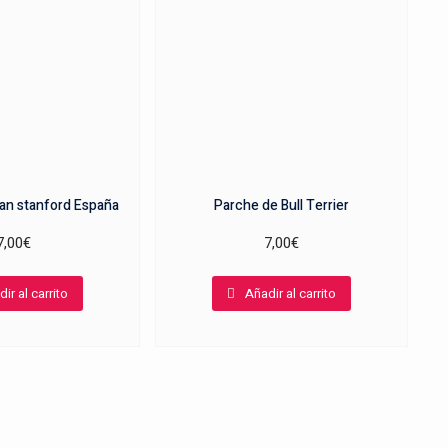
an stanford España
Parche de Bull Terrier
7,00
€
7,00
€
ir al carrito
Añadir al carrito