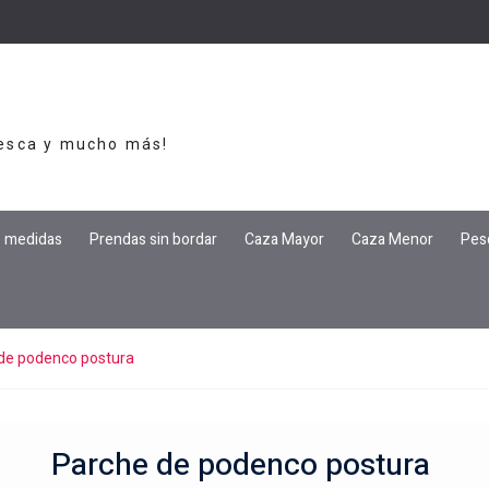
Pesca y mucho más!
e medidas
Prendas sin bordar
Caza Mayor
Caza Menor
Pes
de podenco postura
Parche de podenco postura