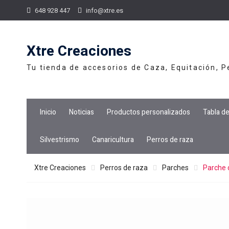
Skip
648 928 447
info@xtre.es
to
content
Xtre Creaciones
Tu tienda de accesorios de Caza, Equitación, 
Inicio
Noticias
Productos personalizados
Tabla d
Silvestrismo
Canaricultura
Perros de raza
Xtre Creaciones
Perros de raza
Parches
Parche 