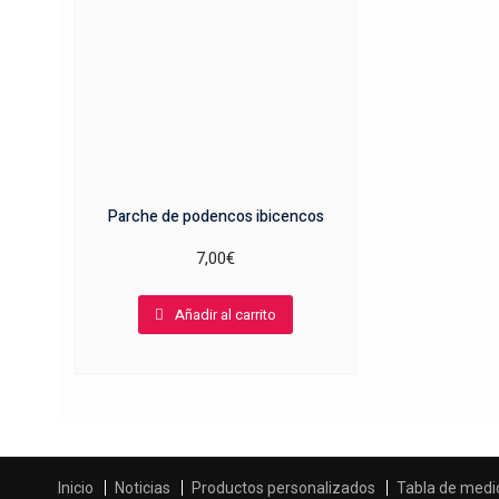
Parche de podencos ibicencos
7,00
€
Añadir al carrito
Inicio
Noticias
Productos personalizados
Tabla de medi