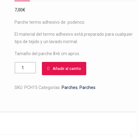
7,00
€
Parche termo adhesivo de podenco.
El material del termo adhesivo está preparado para cualquier
tipo de tejido y un lavado normal.
Tamaño del parche 8×6 cm aprox.
Parche
Añadir al carrito
de
podenco
postura
SKU:
PCH15
Categorías:
Parches
,
Parches
cantidad