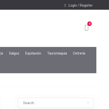
Login / Register
0
ca
Galgos
Equitación
Tauromaquia
Cetrería
Search
for: