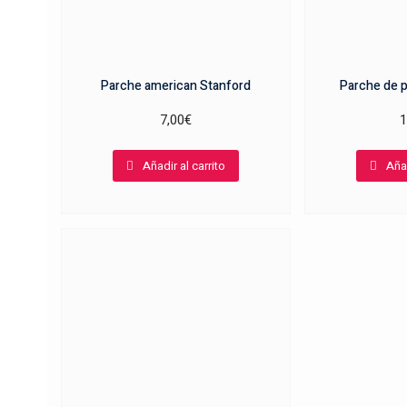
Parche american Stanford
Parche de 
7,00
€
1
Añadir al carrito
Añad