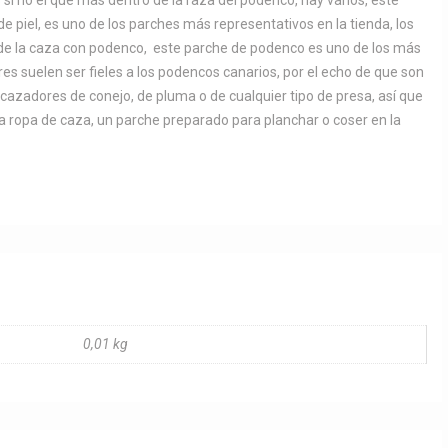
 si no el que más dentro de la raza del podenco, hay varios, este
e piel, es uno de los parches más representativos en la tienda, los
 de la caza con podenco, este parche de podenco es uno de los más
s suelen ser fieles a los podencos canarios, por el echo de que son
cazadores de conejo, de pluma o de cualquier tipo de presa, así que
a ropa de caza, un parche preparado para planchar o coser en la
0,01 kg