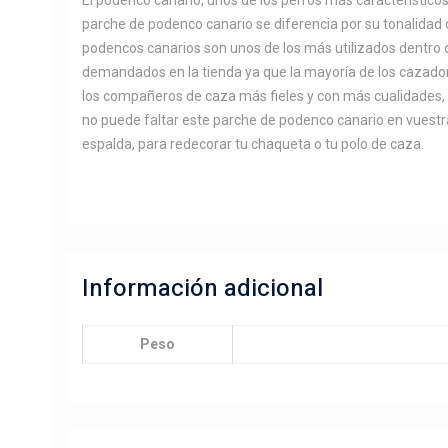
El podenco canario, unos de los perros más característicos
parche de podenco canario se diferencia por su tonalidad d
podencos canarios son unos de los más utilizados dentro
demandados en la tienda ya que la mayoría de los cazadore
los compañeros de caza más fieles y con más cualidades, 
no puede faltar este parche de podenco canario en vuestr
espalda, para redecorar tu chaqueta o tu polo de caza.
Información adicional
Peso