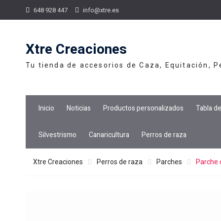
Skip
648 928 447
info@xtre.es
to
content
Xtre Creaciones
Tu tienda de accesorios de Caza, Equitación, 
Inicio
Noticias
Productos personalizados
Tabla d
Silvestrismo
Canaricultura
Perros de raza
Xtre Creaciones
Perros de raza
Parches
Parche 