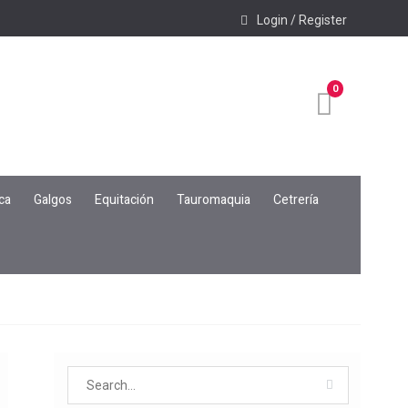
Login / Register
0
ca
Galgos
Equitación
Tauromaquia
Cetrería
Search
for: