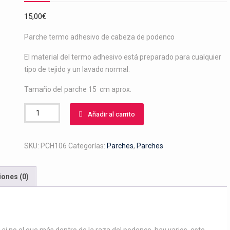
15,00
€
Parche termo adhesivo de cabeza de podenco
El material del termo adhesivo está preparado para cualquier
tipo de tejido y un lavado normal.
Tamaño del parche 15 cm aprox.
Parche
Añadir al carrito
de
cabeza
de
SKU:
PCH106
Categorías:
Parches
,
Parches
podenco.
cantidad
iones (0)