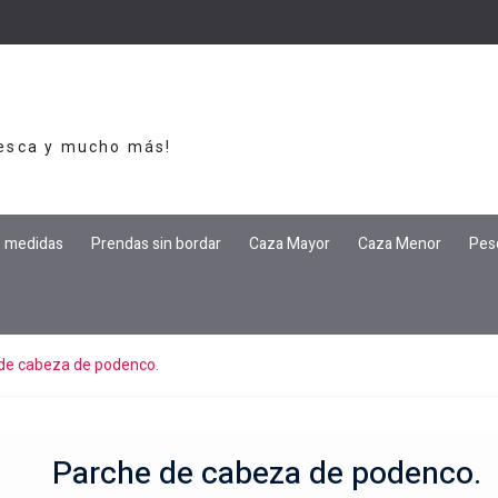
Pesca y mucho más!
e medidas
Prendas sin bordar
Caza Mayor
Caza Menor
Pes
de cabeza de podenco.
Parche de cabeza de podenco.