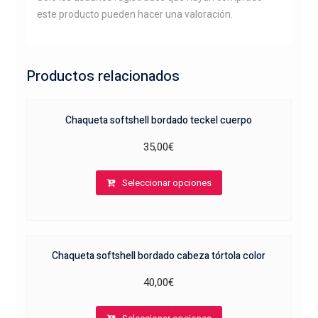
este producto pueden hacer una valoración.
Productos relacionados
Chaqueta softshell bordado teckel cuerpo
35,00
€
Este
Seleccionar opciones
producto
tiene
múltiples
variantes.
Chaqueta softshell bordado cabeza tórtola color
Las
opciones
40,00
€
se
Este
pueden