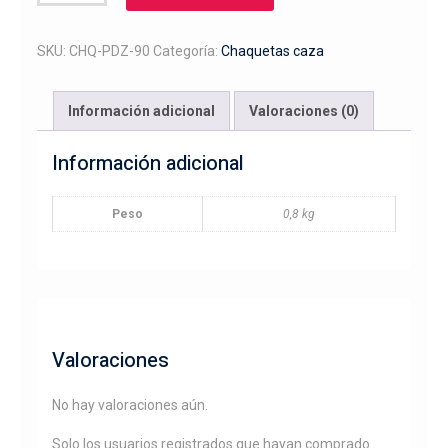
softshell
bordado
cabeza
SKU:
CHQ-PDZ-90
Categoría:
Chaquetas caza
perdiz
cantidad
Información adicional
Valoraciones (0)
Información adicional
Peso
0,8 kg
Valoraciones
No hay valoraciones aún.
Solo los usuarios registrados que hayan comprado