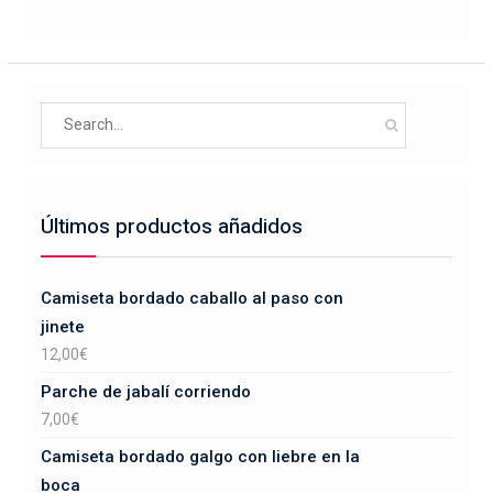
variantes.
página
Las
de
opciones
producto
se
Search
pueden
for:
elegir
en
la
Últimos productos añadidos
página
de
producto
Camiseta bordado caballo al paso con
jinete
12,00
€
Parche de jabalí corriendo
7,00
€
Camiseta bordado galgo con liebre en la
boca