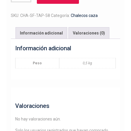
softshell
bordado
tiro
SKU:
CHA-SF-TAP-58
Categoría:
Chalecos caza
al
plato
Información adicional
Valoraciones (0)
cantidad
Información adicional
Peso
0,5 kg
Valoraciones
No hay valoraciones aún.
Solo los usuarios registrados que hayan comprado