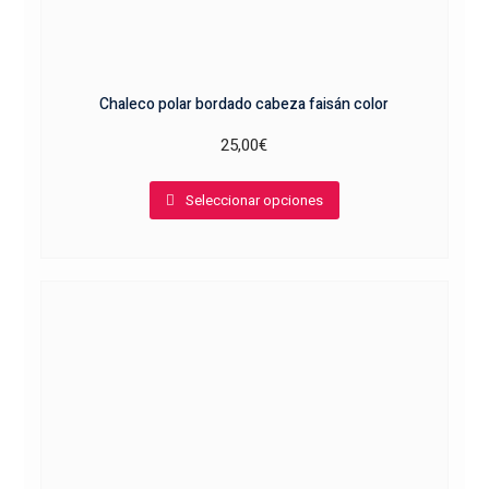
Chaleco polar bordado cabeza faisán color
25,00
€
Este
Seleccionar opciones
producto
tiene
múltiples
variantes.
Las
opciones
se
pueden
elegir
en
la