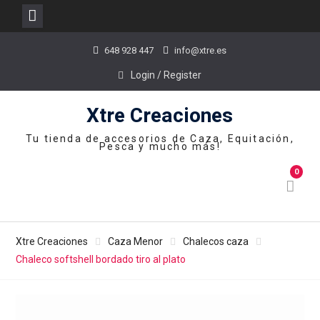
Skip
648 928 447
info@xtre.es
to
content
Login / Register
Xtre Creaciones
Tu tienda de accesorios de Caza, Equitación,
Pesca y mucho más!
0
Xtre Creaciones
Caza Menor
Chalecos caza
Chaleco softshell bordado tiro al plato