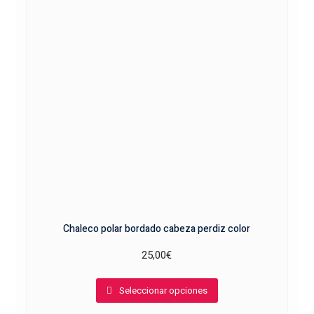
se
pueden
elegir
en
la
página
de
producto
Chaleco polar bordado cabeza perdiz color
25,00
€
Este
Seleccionar opciones
producto
tiene