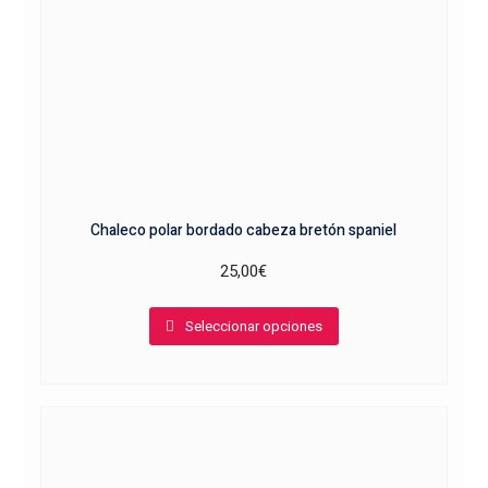
página
de
producto
Chaleco polar bordado cabeza bretón spaniel
25,00
€
Este
Seleccionar opciones
producto
tiene
múltiples
variantes.
Las
opciones