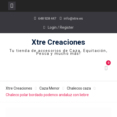
Skip
648 928 447
info@xtre.es
to
content
Login / Register
Xtre Creaciones
Tu tienda de accesorios de Caza, Equitación,
Pesca y mucho más!
0
Xtre Creaciones
Caza Menor
Chalecos caza
Chaleco polar bordado podenco andaluz con liebre