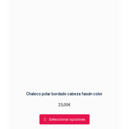
se
pueden
elegir
en
la
página
de
producto
Chaleco polar bordado cabeza faisán color
25,00
€
Este
Seleccionar opciones
producto
tiene