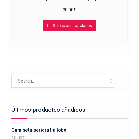
20,00
€
Este
Seleccionar opciones
producto
tiene
múltiples
variantes.
Las
opciones
se
Search
pueden
for:
elegir
en
la
Últimos productos añadidos
página
de
producto
Camiseta serigrafía lobo
10,00
€