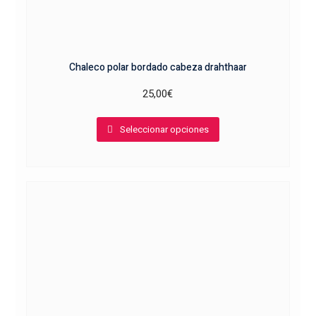
Chaleco polar bordado cabeza drahthaar
25,00
€
Este
Seleccionar opciones
producto
tiene
múltiples
variantes.
Las
opciones
se
pueden
elegir
en
la