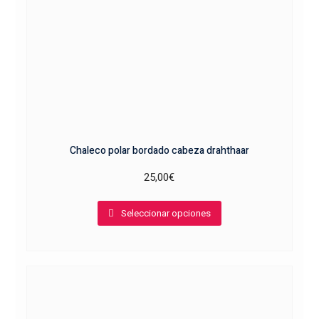
página
de
producto
Chaleco polar bordado cabeza drahthaar
25,00
€
Este
Seleccionar opciones
producto
tiene
múltiples
variantes.
Las
opciones