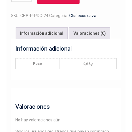
polar
bordado
podenco
SKU:
CHA-P-PDC-24
Categoría:
Chalecos caza
andaluz
con
Información adicional
Valoraciones (0)
liebre
cantidad
Información adicional
Peso
0,6 kg
Valoraciones
No hay valoraciones aún.
Solo los usuarios registrados que hayan comprado