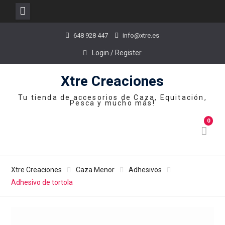
Skip
648 928 447
info@xtre.es
to
content
Login / Register
Xtre Creaciones
Tu tienda de accesorios de Caza, Equitación,
Pesca y mucho más!
0
Xtre Creaciones
Caza Menor
Adhesivos
Adhesivo de tortola