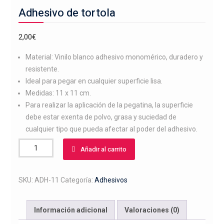
Adhesivo de tortola
2,00
€
Material: Vinilo blanco adhesivo monomérico, duradero y
resistente.
Ideal para pegar en cualquier superficie lisa.
Medidas: 11 x 11 cm.
Para realizar la aplicación de la pegatina, la superficie
debe estar exenta de polvo, grasa y suciedad de
cualquier tipo que pueda afectar al poder del adhesivo.
Adhesivo
Añadir al carrito
de
tortola
cantidad
SKU:
ADH-11
Categoría:
Adhesivos
Información adicional
Valoraciones (0)