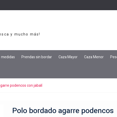
Pesca y mucho más!
e medidas
Prendas sin bordar
Caza Mayor
Caza Menor
Pes
garre podencos con jabalí
Polo bordado agarre podencos