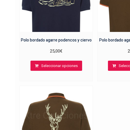
Polo bordado agarre podencos y ciervo
Polo bordado ag
25,00
€
2
Este
Seleccionar opciones
Selecc
producto
tiene
múltiples
variantes.
Las
opciones
se
pueden
elegir