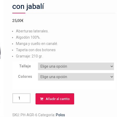
con jabalí
25,00
€
Aberturas laterales.
Algodón 100%.
Manga y cuello en canalé.
Tapeta con dos botones
Gramaje: 210 gr.
Tallaje
Colores
Polo
Añadir al carrito
bordado
agarre
podencos
SKU:
PH-AGR-6
Categoría:
Polos