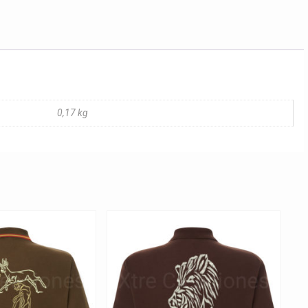
con
jabalí
cantidad
0,17 kg