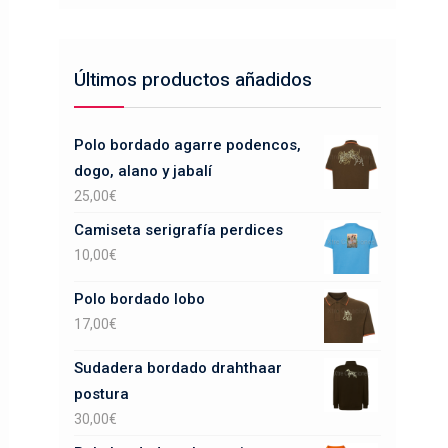
Últimos productos añadidos
Polo bordado agarre podencos,
dogo, alano y jabalí
25,00
€
Camiseta serigrafía perdices
10,00
€
Polo bordado lobo
17,00
€
Sudadera bordado drahthaar
postura
30,00
€