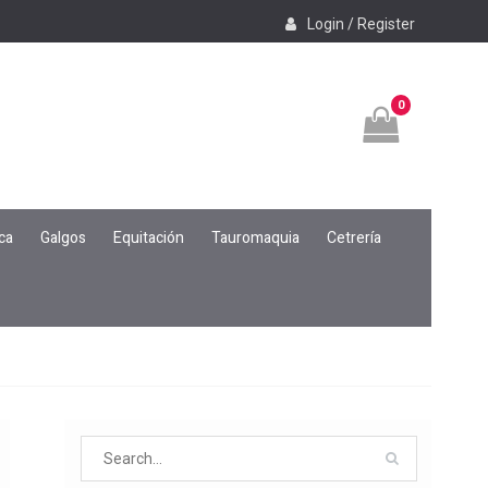
Login / Register
0
ca
Galgos
Equitación
Tauromaquia
Cetrería
Search
for: