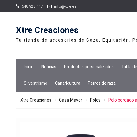
Skip
648 928 447
info@xtre.es
to
content
Xtre Creaciones
Tu tienda de accesorios de Caza, Equitación, 
Inicio
Noticias
Productos personalizados
Tabla d
Silvestrismo
Canaricultura
Perros de raza
Xtre Creaciones
Caza Mayor
Polos
Polo bordado a