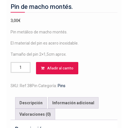
Pin de macho montés.
3,00
€
Pin metálico de macho montés.
El material del pin es acero inoxidable.
Tamaño del pin 2×1,5cm aprox.
Pin
Añadir al carrito
de
macho
montés.
SKU:
Ref:38Pin
Categoría:
Pins
cantidad
Descripción
Información adicional
Valoraciones (0)