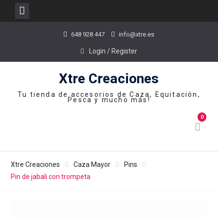
Skip
648 928 447
info@xtre.es
to
content
Login / Register
Xtre Creaciones
Tu tienda de accesorios de Caza, Equitación,
Pesca y mucho más!
0
Xtre Creaciones
Caza Mayor
Pins
Pin de jabali con trompeta