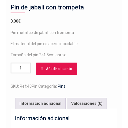
Pin de jabali con trompeta
3,00
€
Pin metálico de jabali con trompeta
El material del pin es acero inoxidable.
Tamaño del pin 2×1,5cm aprox.
Pin
Añadir al carrito
de
jabali
con
SKU:
Ref:43Pin
Categoría:
Pins
trompeta
cantidad
Información adicional
Valoraciones (0)
Información adicional