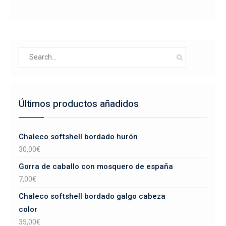
variantes.
página
Las
de
opciones
producto
se
Search
pueden
for:
elegir
en
la
Últimos productos añadidos
página
de
producto
Chaleco softshell bordado hurón
30,00
€
Gorra de caballo con mosquero de españa
7,00
€
Chaleco softshell bordado galgo cabeza
color
35,00
€