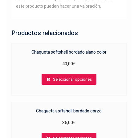
este producto pueden hacer una valoración.
Productos relacionados
Chaqueta softshell bordado alano color
40,00
€
Este
Seleccionar opciones
producto
tiene
múltiples
variantes.
Chaqueta softshell bordado corzo
Las
opciones
35,00
€
se
Este
pueden