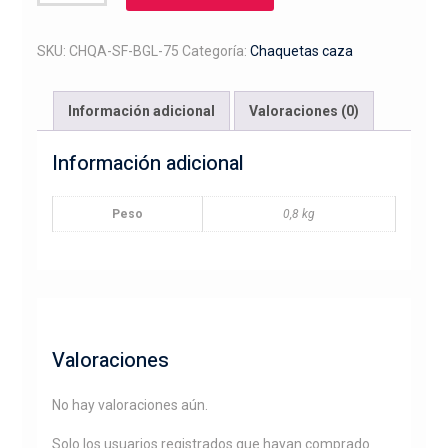
softshell
bordado
cabeza
SKU:
CHQA-SF-BGL-75
Categoría:
Chaquetas caza
beagle
cantidad
Información adicional
Valoraciones (0)
Información adicional
Peso
0,8 kg
Valoraciones
No hay valoraciones aún.
Solo los usuarios registrados que hayan comprado