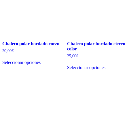
Chaleco polar bordado corzo
Chaleco polar bordado ciervo
color
20,00
€
25,00
€
Este
Seleccionar opciones
producto
Este
Seleccionar opciones
tiene
producto
múltiples
tiene
variantes.
múltiples
Las
variantes.
opciones
Las
se
opciones
pueden
se
elegir
pueden
en
elegir
la
en
página
la
de
página