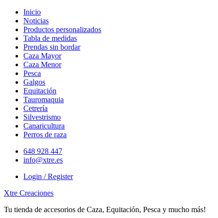
Skip
Inicio
to
Noticias
content
Productos personalizados
Tabla de medidas
Prendas sin bordar
Caza Mayor
Caza Menor
Pesca
Galgos
Equitación
Tauromaquia
Cetrería
Silvestrismo
Canaricultura
Perros de raza
648 928 447
info@xtre.es
Login / Register
Xtre Creaciones
Tu tienda de accesorios de Caza, Equitación, Pesca y mucho más!