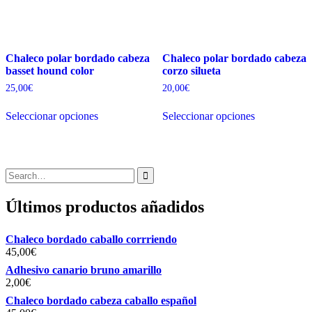
producto
de
producto
Chaleco polar bordado cabeza
Chaleco polar bordado cabeza
basset hound color
corzo silueta
25,00
€
20,00
€
Este
Este
Seleccionar opciones
Seleccionar opciones
producto
producto
tiene
tiene
múltiples
múltiples
variantes.
variantes.
Las
Las
Search
opciones
opciones
for:
se
se
Últimos productos añadidos
pueden
pueden
elegir
elegir
en
en
Chaleco bordado caballo corrriendo
la
la
45,00
€
página
página
de
de
Adhesivo canario bruno amarillo
producto
producto
2,00
€
Chaleco bordado cabeza caballo español