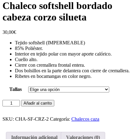
Chaleco softshell bordado
cabeza corzo silueta
30,00
€
Tejido softshell (IMPERMEABLE)
85% Poliéster.
Interior en tejido polar con mayor aporte calórico.
Cuello alto.
Cierre con cremallera frontal entera.
Dos bolsillos en la parte delantera con cierre de cremallera.
Ribetes en bocamangas en color negro.
Tallas
Chaleco
Añadir al carrito
softshell
bordado
cabeza
SKU:
CHA-SF-CRZ-2
Categoría:
Chalecos caza
corzo
silueta
cantidad
Información adicional
Valoraciones (0)