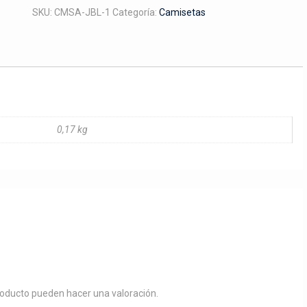
entero
SKU:
CMSA-JBL-1
Categoría:
Camisetas
a
color
cantidad
0,17 kg
roducto pueden hacer una valoración.