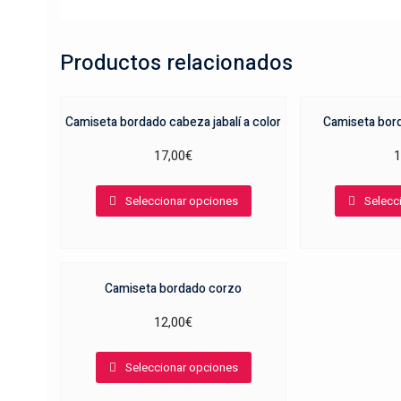
Productos relacionados
Camiseta bordado cabeza jabalí a color
Camiseta bor
17,00
€
1
Este
Seleccionar opciones
Selecc
producto
tiene
múltiples
variantes.
Camiseta bordado corzo
Las
opciones
12,00
€
se
Este
pueden
Seleccionar opciones
producto
elegir
tiene
en