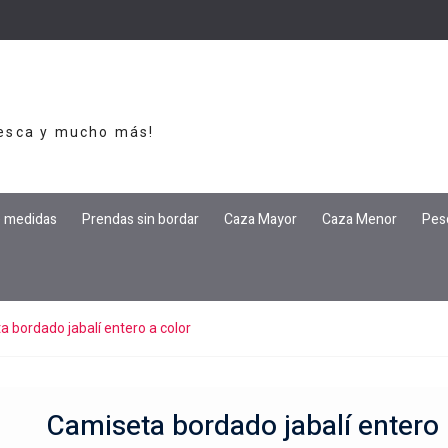
Pesca y mucho más!
e medidas
Prendas sin bordar
Caza Mayor
Caza Menor
Pes
 bordado jabalí entero a color
Camiseta bordado jabalí entero