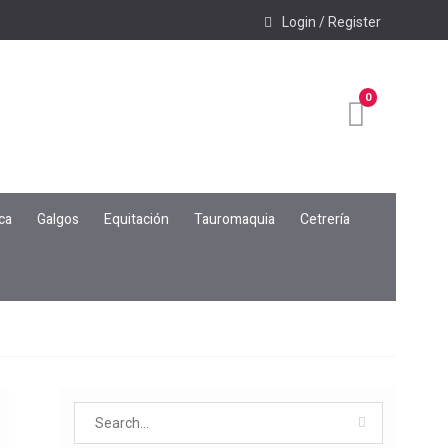
Login / Register
0
ca
Galgos
Equitación
Tauromaquia
Cetrería
Search
for: