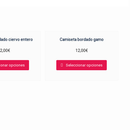
dado ciervo entero
Camiseta bordado gamo
2,00
€
12,00
€
Este
Este
ionar opciones
Seleccionar opciones
producto
producto
tiene
tiene
múltiples
múltiples
variantes.
variantes.
Las
Las
opciones
opciones
se
se
pueden
pueden
elegir
elegir
en
en