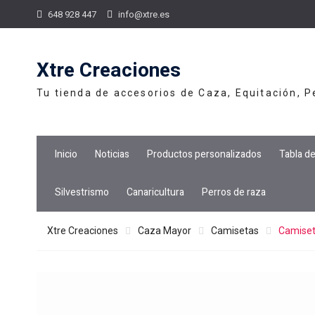
Skip
648 928 447
info@xtre.es
to
content
Xtre Creaciones
Tu tienda de accesorios de Caza, Equitación, 
Inicio
Noticias
Productos personalizados
Tabla d
Silvestrismo
Canaricultura
Perros de raza
Xtre Creaciones
Caza Mayor
Camisetas
Camiseta