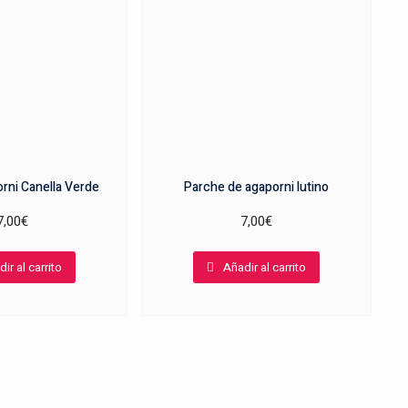
rni Canella Verde
Parche de agaporni lutino
7,00
€
7,00
€
ir al carrito
Añadir al carrito