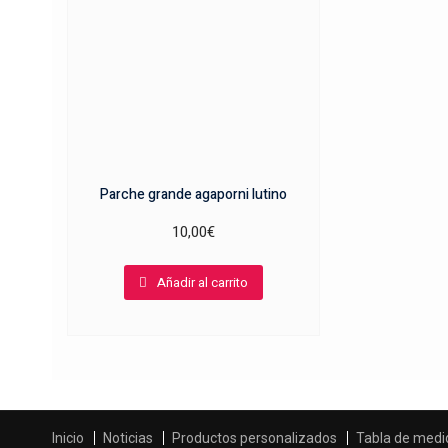
Parche grande agaporni lutino
10,00
€
Añadir al carrito
Inicio
Noticias
Productos personalizados
Tabla de medi