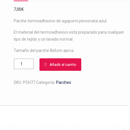
7,00
€
Parche termoadhesivo de agaporni personata azul
El material del termoadhesivo está preparado para cualquier
tipo de tejido y un lavado normal.
Tamaño del parche 8x6cm aprox.
Agaporni
Añadir al carrito
personata
azul
cantidad
SKU:
PCH77
Categoría:
Parches