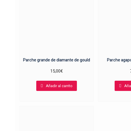
Parche grande de diamante de gould
Parche agapo
15,00
€
Añadir al carrito
Añad