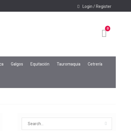
Login / Register
0
ca
Galgos
Equitación
Tauromaquia
Cetrería
Search
for: