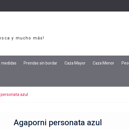
Pesca y mucho más!
e medidas
Prendas sin bordar
Caza Mayor
Caza Menor
Pes
 personata azul
Agaporni personata azul