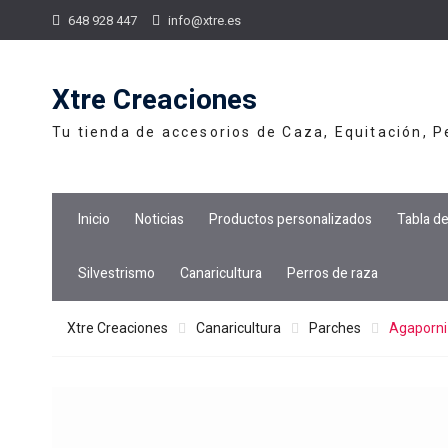
Skip
648 928 447
info@xtre.es
to
content
Xtre Creaciones
Tu tienda de accesorios de Caza, Equitación, 
Inicio
Noticias
Productos personalizados
Tabla d
Silvestrismo
Canaricultura
Perros de raza
Xtre Creaciones
Canaricultura
Parches
Agaporni