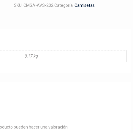
amarillo
SKU:
CMSA-AVS-202
Categoría:
Camisetas
cantidad
0,17 kg
roducto pueden hacer una valoración.