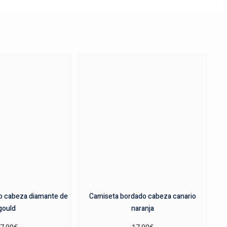
o cabeza diamante de
Camiseta bordado cabeza canario
gould
naranja