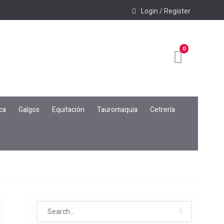
Login / Register
0
ca
Galgos
Equitación
Tauromaquia
Cetrería
Search
for: