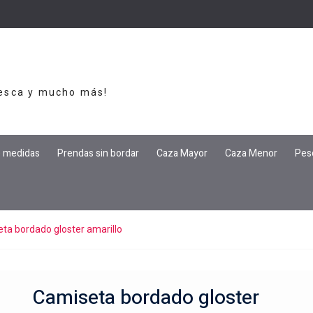
Pesca y mucho más!
e medidas
Prendas sin bordar
Caza Mayor
Caza Menor
Pes
ta bordado gloster amarillo
Camiseta bordado gloster