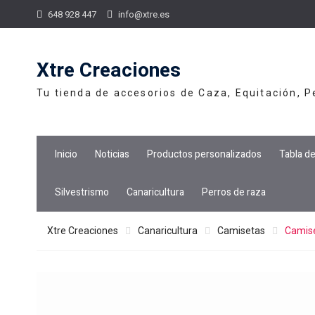
Skip
648 928 447
info@xtre.es
to
content
Xtre Creaciones
Tu tienda de accesorios de Caza, Equitación, 
Inicio
Noticias
Productos personalizados
Tabla d
Silvestrismo
Canaricultura
Perros de raza
Xtre Creaciones
Canaricultura
Camisetas
Camise